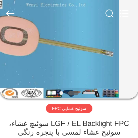
Jinyuanhang
Electronic
Technology
Co.,
Ltd.
All
Rights
Reserved.
صفحه
اصلی
محصولات
درباره
ما
سوئیچ غشایی FPC
تور
کارخانه
LGF / EL Backlight FPC سوئیچ غشاء،
سوئیچ غشاء لمسی با پنجره رنگی