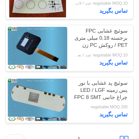
میلی‌متری Pitch 3
negotiable MOQ:10 عدد / لات
تماس بگیرید
PRIVACY
POLICY
سوئیچ غشایی FPC
برجسته 0.18 میلی متری
PET / روکش PC زن
negotiable MOQ:10 عدد / تعداد زیادی
تماس بگیرید
سوئیچ پد غشایی با نور
پس زمینه LED / LGF
چراغ جانبی FPC 8 SMT
negotiable MOQ:200
تماس بگیرید