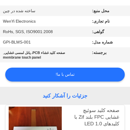
کنترل
محل منبع:
ساخته شده در چین
کیفیت
نام تجاری:
WenYi Electronics
با
گواهی:
RoHs, SGS, ISO9001:2008
ما
شماره مدل:
GPI-BLMS-001
تماس
برجسته:
,
صفحه کلید غشاء PCB، پانل لمسی غشایی
membrane touch panel
بگیرید
تماس با ما!
درخواست
نقل
جزئیات را آشکار کنید
قول
صفحه کلید سوئیچ
غشایی FPC بلند Zif با
نقشه
کلیدهای LED 1.0
سایت